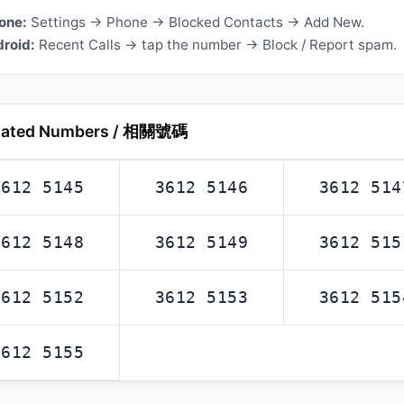
one:
Settings → Phone → Blocked Contacts → Add New.
roid:
Recent Calls → tap the number → Block / Report spam.
lated Numbers / 相關號碼
3612 5145
3612 5146
3612 514
3612 5148
3612 5149
3612 515
3612 5152
3612 5153
3612 515
3612 5155