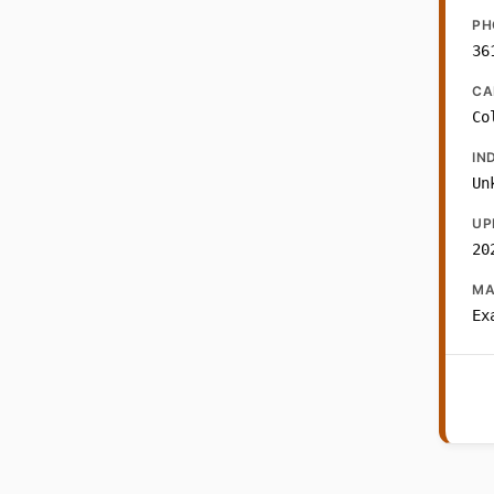
PH
36
CA
Co
IN
Un
UP
20
MA
Ex