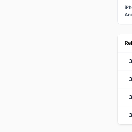
iPh
And
Re