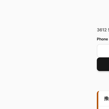
3612
Phone
推