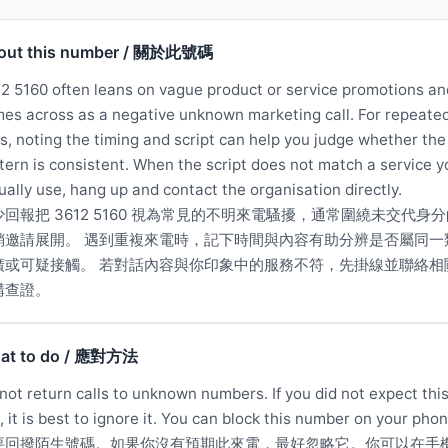
out this number / 關於此號碼
2 5160 often leans on vague product or service promotions an
es across as a negative unknown marketing call. For repeate
ls, noting the timing and script can help you judge whether the
tern is consistent. When the script does not match a service y
ually use, hang up and contact the organisation directly.
少回報把 3612 5160 視為常見的不明來電騷擾，通常圍繞未交代身
銷邀請展開。 遇到重複來電時，記下時間與內容有助分辨是否屬同一
廣或可疑接觸。 若對話內容與你印象中的服務不符，先掛線並聯絡相
構查證。
at to do / 應對方法
not return calls to unknown numbers. If you did not expect thi
l, it is best to ignore it. You can block this number on your phon
要回撥陌生號碼。如果你沒有預期此來電，最好忽略它。你可以在手