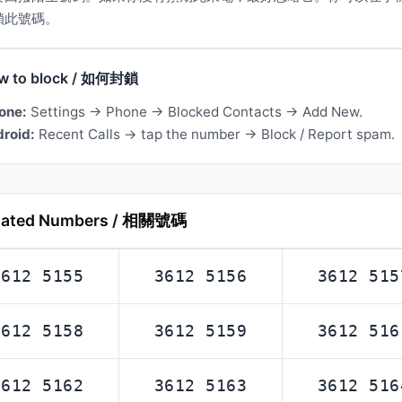
鎖此號碼。
w to block / 如何封鎖
one:
Settings → Phone → Blocked Contacts → Add New.
roid:
Recent Calls → tap the number → Block / Report spam.
lated Numbers / 相關號碼
3612 5155
3612 5156
3612 515
3612 5158
3612 5159
3612 516
3612 5162
3612 5163
3612 516