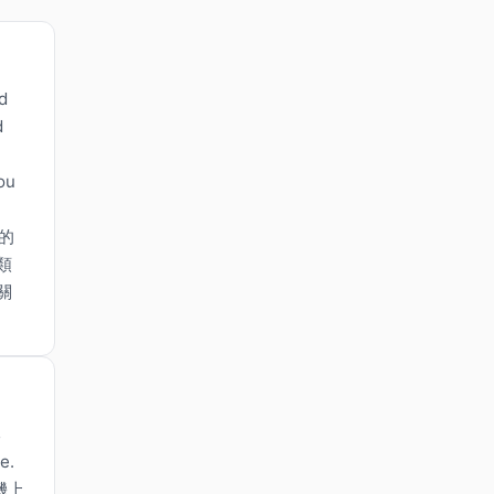
d
d
ou
分的
類
關
s
e.
機上