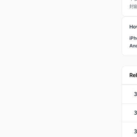
封
Ho
iPh
And
Re