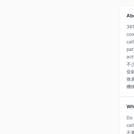
Ab
361
com
cal
pat
act
不
促
推
機
Wh
Do 
cal
不