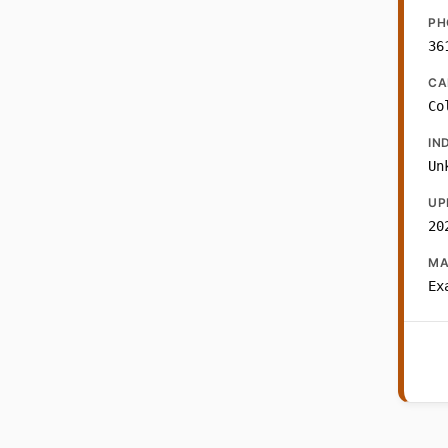
PH
36
CA
Co
IN
Un
UP
20
MA
Ex