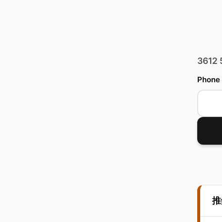
3612
Phone
推