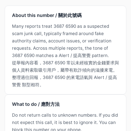
About this number / 關於此號碼
Many reports treat 3687 6590 as a suspected
scam junk call, typically framed around fake
authority claims, account issues, or verification
requests. Across multiple reports, the tone of
3687 6590 matches a Alert / 提高警覺 pattern.
從舉報內容看，3687 6590 常以未經核實的金錢要求與
個人資料索取吸引用戶，屬帶有欺詐傾向的滋擾來電。
整理過往回報，3687 6590 的來電語氣與 Alert / 提高
警覺 類型相符。
What to do / 應對方法
Do not return calls to unknown numbers. If you did
not expect this call, it is best to ignore it. You can
block this number on your phone.