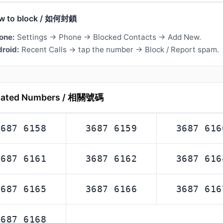
w to block / 如何封鎖
one:
Settings → Phone → Blocked Contacts → Add New.
roid:
Recent Calls → tap the number → Block / Report spam.
lated Numbers / 相關號碼
3687 6158
3687 6159
3687 616
3687 6161
3687 6162
3687 616
3687 6165
3687 6166
3687 616
3687 6168