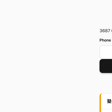
3687
Phone
疑