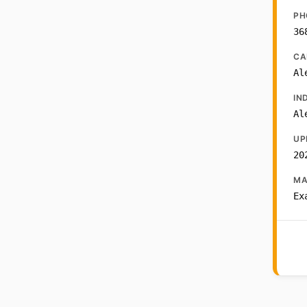
PH
36
CA
Al
IN
Al
UP
20
MA
Ex