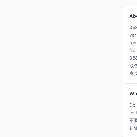
Ab
368
ver
res
fro
3
取
商反
Wh
Do 
cal
不
封