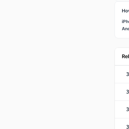
Ho
iPh
And
Re