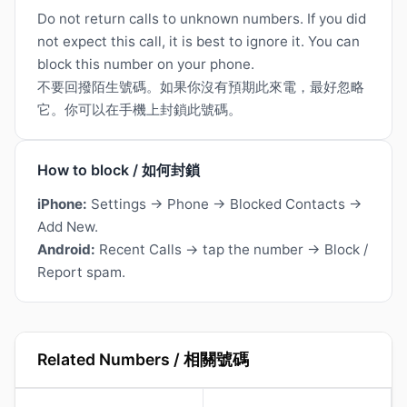
Do not return calls to unknown numbers. If you did
not expect this call, it is best to ignore it. You can
block this number on your phone.
不要回撥陌生號碼。如果你沒有預期此來電，最好忽略
它。你可以在手機上封鎖此號碼。
How to block / 如何封鎖
iPhone:
Settings → Phone → Blocked Contacts →
Add New.
Android:
Recent Calls → tap the number → Block /
Report spam.
Related Numbers / 相關號碼