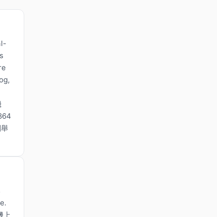
l-
s
re
og,
機
64
閱舉
s
e.
機上