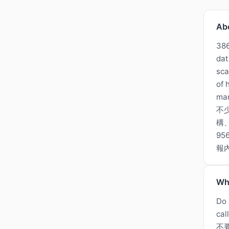
Ab
386
dat
sca
of 
man
不
構
95
報
Wh
Do 
cal
不