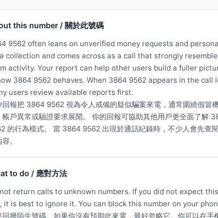
out this number / 關於此號碼
4 9562 often leans on unverified money requests and persona
a collection and comes across as a call that strongly resemble
m activity. Your report can help other users build a fuller pictu
how 3864 9562 behaves. When 3864 9562 appears in the call l
y users review available reports first.
少回報把 3864 9562 視為令人戒備的疑似騙案來電，通常圍繞假冒
、帳戶異常或驗證要求展開。 你的回報可協助其他用戶更全面了解 38
62 的行為模式。 當 3864 9562 出現於通話紀錄時，不少人會先查
內容。
at to do / 應對方法
not return calls to unknown numbers. If you did not expect thi
l, it is best to ignore it. You can block this number on your phon
要回撥陌生號碼。如果你沒有預期此來電，最好忽略它。你可以在手