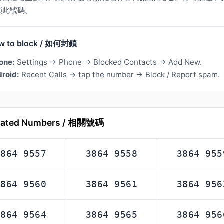
鎖此號碼。
w to block / 如何封鎖
one:
Settings → Phone → Blocked Contacts → Add New.
roid:
Recent Calls → tap the number → Block / Report spam.
lated Numbers / 相關號碼
3864 9557
3864 9558
3864 955
3864 9560
3864 9561
3864 956
3864 9564
3864 9565
3864 956