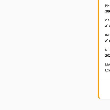
PH
38
CA
Al
IN
Al
UP
20
MA
Ex