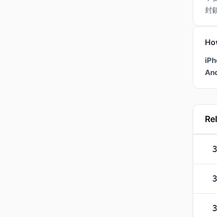
封
Ho
iPh
And
Re