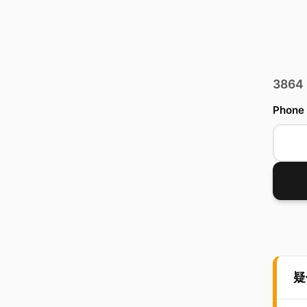
3864
Phone
疑